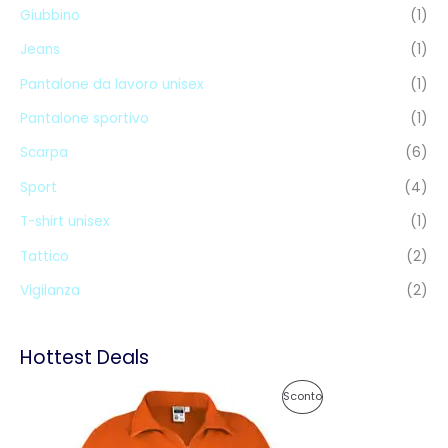
Giubbino
(1)
Jeans
(1)
Pantalone da lavoro unisex
(1)
Pantalone sportivo
(1)
Scarpa
(6)
Sport
(4)
T-shirt unisex
(1)
Tattico
(2)
Vigilanza
(2)
Hottest Deals
F
P
Sconto
a
s
R
c