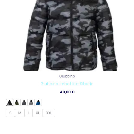
Giubbino
Giubbino imbottito Siberia
40,00
€
S
M
L
XL
XXL