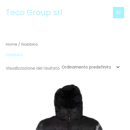
Vai
Teco Group srl
al
contenuto
Home
/ Giubbino
Giubbino
Visualizzazione del risultato