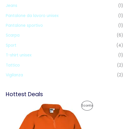
Jeans
(1)
Pantalone da lavoro unisex
(1)
Pantalone sportivo
(1)
Scarpa
(6)
Sport
(4)
T-shirt unisex
(1)
Tattico
(2)
Vigilanza
(2)
Hottest Deals
F
P
Sconto
a
s
R
c
i
O
a