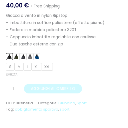
40,00
€
+ Free Shipping
Giacca a vento in nylon Ripstop
– Imbottitura in soffice poliestere (effetto piuma)
– Fodera in morbido poliestere 320T
– Cappuccio imbottito regolabile con coulisse
– Due tasche esterne con zip
S
M
L
XL
XXL
SVUOTA
AGGIUNGI AL CARRELLO
COD:
00siberia
Categorie:
Giubbino
,
Sport
Tag:
abbigliamento sportivo
,
sport