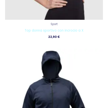
Sport
Top donna sportivo con incrocio a X
22,90
€